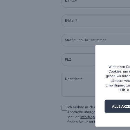
Name*
E-Mail*
Straße und Hausnummer
PLZ
Wir setzen Co
Cookies, um u
geben wir Infor
Nachricht*
Ländern ver
Einwilligung zu
1 lit.
ALLE AKZ
Ich erkläre mich damit einverstanden
Apotheke übergeben werden. Rechtsgrund
Mail an
info@apotheke-mainhardt.de
finden Sie unter folgendem Link:
Date