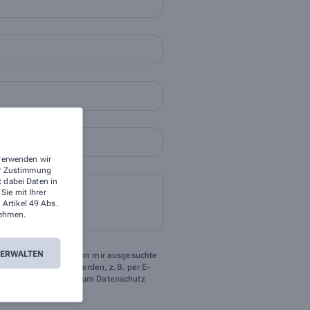
 verwenden wir
rer Zustimmung
t dabei Daten in
ie mit Ihrer
 Artikel 49 Abs.
ehmen.
VERWALTEN
 meine Daten an die von mir ausgesuchte
ederzeit widerrufen werden, z.B. per E-
eitere Informationen zum Datenschutz