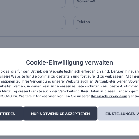
Vorname*
Telefon
Cookie-Einwilligung verwalten
Ort
okies, die für den Betrieb der Website technisch erforderlich sind. Darüber hinaus
nsere Website für Sie optimal zu gestalten und fortlaufend zu verbessern. Mit Ih
mationen zu Ihrer Verwendung unserer Website auch an Drittanbieter weiter. Sowei
arbeitet werden, in denen kein angemessenes Datenschutzniveau besteht, stimmen S
r Nutzung dieser Dienste auch der Verarbeitung Ihrer Daten in diesen Ländern gem.
 a DSGVO zu. Weitere Informationen können Sie unserer
Datenschutzerklärung
entn
EPTIEREN
NUR NOTWENDIGE AKZEPTIEREN
EINSTELLUNGEN 
, dass die von mir angegebenen Daten elektronisch erfasst und gespeichert und
lage der Verarbeitung ist Art. 6 Abs. 1 lit. a DS-GVO. Die Einwilligung kann j
. Ihre Daten werden ausschließlich zur Bearbeitung Ihrer Anfrage verwendet. W
nschutz
.